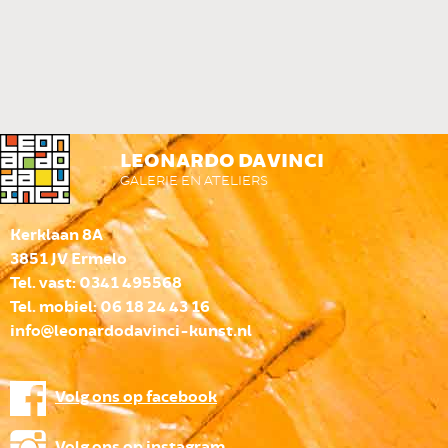
LEONARDO DA VINCI
GALERIE EN ATELIERS
Kerklaan 8A
3851 JV Ermelo
Tel. vast: 0341 495568
Tel. mobiel: 06 18 24 43 16
info@leonardodavinci-kunst.nl
Volg ons op facebook
Volg ons op instagram