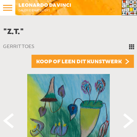
LEONARDO DA VINCI
GALERIE EN ATELIERS
"Z.T."
GERRIT TOES
KOOP OF LEEN DIT KUNSTWERK