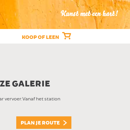
Kunst met een hart!
KOOP OF LEEN
NZE GALERIE
r vervoer. Vanaf het station
PLAN JE ROUTE