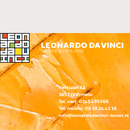
LEONARDO DA VINCI
GALERIE EN ATELIERS
Kerklaan 8A
3851 JV Ermelo
Tel. vast: 0341 495568
Tel. mobiel: 06 18 24 43 16
info@leonardodavinci-kunst.nl