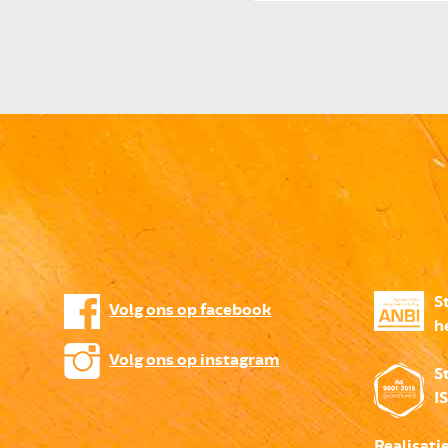
S
Volg ons op facebook
h
Volg ons op instagram
S
I
Realisati