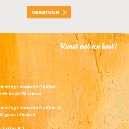
VERSTUUR
Kunst met een hart!
tichting Leonardo Da Vinci
eeft de ANBI status
tichting Leonardo Da Vinci is
SO gecertificeerd
e:
Exitus ICT