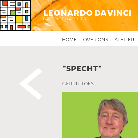
LEONARDO DA VINCI
GALERIE EN ATELIERS
HOME
OVER ONS
ATELIER
"SPECHT"
 DIT KUNSTWERK
GERRIT TOES