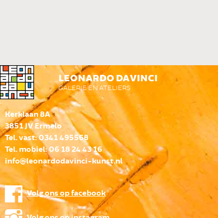
LEONARDO DA VINCI
GALERIE EN ATELIERS
Kerklaan 8A
3851 JV Ermelo
Tel. vast: 0341 495568
Tel. mobiel: 06 18 24 43 16
info@leonardodavinci-kunst.nl
Volg ons op facebook
Volg ons op instagram