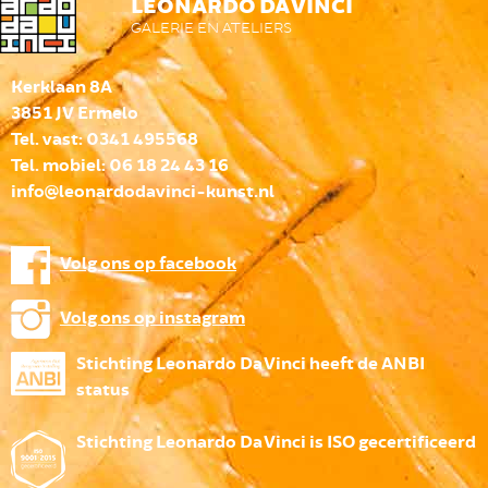
LEONARDO DA VINCI
GALERIE EN ATELIERS
Kerklaan 8A
3851 JV Ermelo
Tel. vast: 0341 495568
Tel. mobiel: 06 18 24 43 16
info@leonardodavinci-kunst.nl
Volg ons op facebook
Volg ons op instagram
Stichting Leonardo Da Vinci heeft de ANBI
status
Stichting Leonardo Da Vinci is ISO gecertificeerd