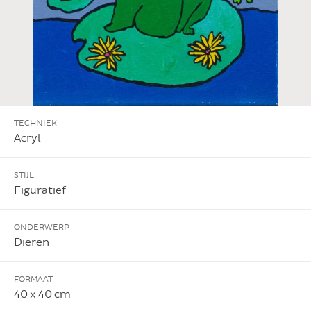
TECHNIEK
Acryl
STIJL
Figuratief
ONDERWERP
Dieren
FORMAAT
40 x 40 cm