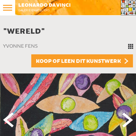
LEONARDO DA VINCI
GALERIE EN ATELIERS
"WERELD"
YVONNE FENS
KOOP OF LEEN DIT KUNSTWERK