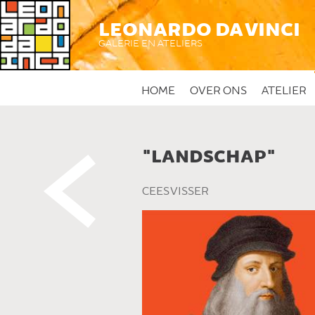
LEONARDO DA VINCI
GALERIE EN ATELIERS
HOME
OVER ONS
ATELIER
"LANDSCHAP"
 DIT KUNSTWERK
CEES VISSER