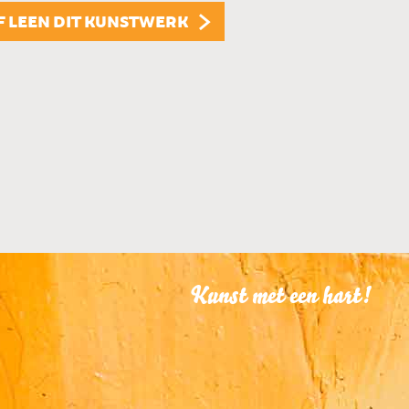
F LEEN DIT KUNSTWERK
KUNSTUITLEEN
Dit kunstwerk is te
KUNST KOPEN
Dit kunstwerk is t
Kunst met een hart!