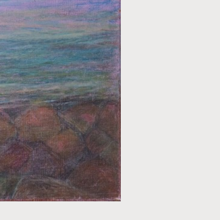
TECHNIEK
Pastel
STIJL
Realistisch
ONDERWERP
Natuur
FORMAAT
70 x 50 cm
PRIJS
€ 150,00