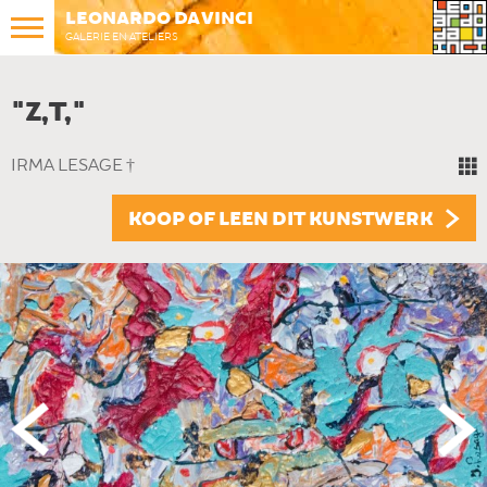
LEONARDO DA VINCI
GALERIE EN ATELIERS
"Z,T,"
IRMA LESAGE †
KOOP OF LEEN DIT KUNSTWERK