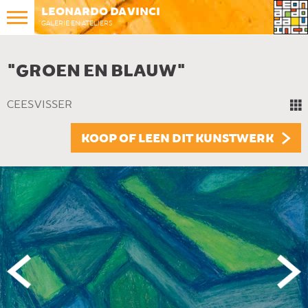
LEONARDO DA VINCI
GALERIE EN ATELIERS
"GROEN EN BLAUW"
CEES VISSER
KOOP OF LEEN DIT KUNSTWERK