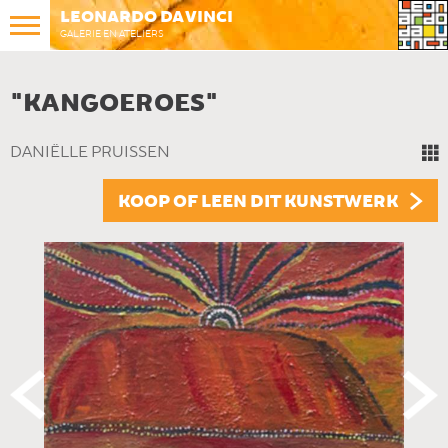
LEONARDO DA VINCI
GALERIE EN ATELIERS
"KANGOEROES"
DANIËLLE PRUISSEN
KOOP OF LEEN DIT KUNSTWERK