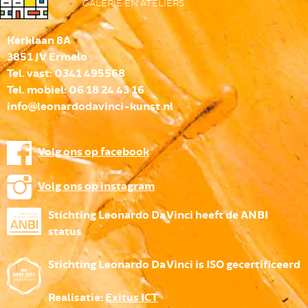
GALERIE EN ATELIERS
Kerklaan 8A
3851 JV Ermelo
Tel. vast: 0341 495568
Tel. mobiel: 06 18 24 43 16
info@leonardodavinci-kunst.nl
Volg ons op facebook
Volg ons op instagram
Stichting Leonardo Da Vinci heeft de ANBI
status
Stichting Leonardo Da Vinci is ISO gecertificeerd
Realisatie:
Exitus ICT