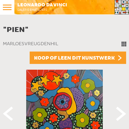
LEONARDO DA VINCI
GALERIE EN ATELIERS
"PIEN"
MARLOES VREUGDENHIL
KOOP OF LEEN DIT KUNSTWERK