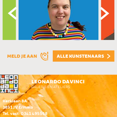
MELD JE AAN
ALLE KUNSTENAARS
LEONARDO DA VINCI
GALERIE EN ATELIERS
Kerklaan 8A
3851 JV Ermelo
Tel. vast: 0341 495568