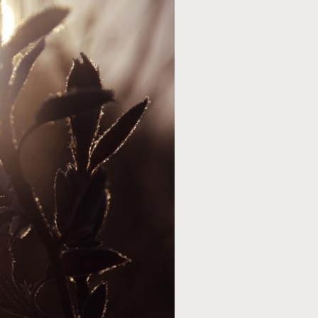
TECHNIEK
Fotografie
STIJL
Realistisch
ONDERWERP
Natuur
FORMAAT
0 x 0 cm
PRIJS
€ 0,00