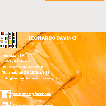
LEONARDO DA VINCI
GALERIE EN ATELIERS
Kerklaan 8A
3851 JV Ermelo
Tel. vast: 0341 495568
Tel. mobiel: 06 18 24 43 16
info@leonardodavinci-kunst.nl
Volg ons op facebook
Volg ons op instagram