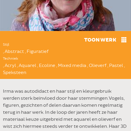
TOON WERK
Stijl
, Abstract , Figuratief
Techniek
, Acryl , Aquarel , Ecoline , Mixed media , Olieverf , Pastel ,
Speksteen
Irma was autodidact en haar stijl en kleurgebruik
werden sterk beïnvloed door haar stemmingen. Vogels,
figuren, gezichten of delen daarvan komen regelmatig
terug in haar werk. In de loop der jaren heeft ze haar
materiaal keuze uitgebreid met aquarel en olieverf en
wist zich hiermee steeds verder te ontwikkelen. Haar 3D