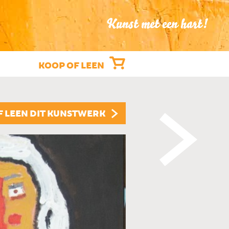
Kunst met een hart!
KOOP OF LEEN
"JEZUS CHRIS
F LEEN DIT KUNSTWERK
ROEL HEIJMANS