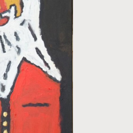
TECHNIEK
Acryl
STIJL
Figuratief
ONDERWERP
Mensen
FORMAAT
70 x 50 cm
PRIJS
€ 300,00