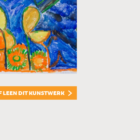
TECHNIEK
Mixed media
STIJL
Figuratief
ONDERWERP
Fantasie
F LEEN DIT KUNSTWERK
FORMAAT
60 x 50 cm
PRIJS
€ 150,00