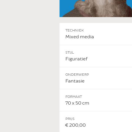
TECHNIEK
Mixed media
STIJL
Figuratief
ONDERWERP
Fantasie
FORMAAT
 DIT KUNSTWERK
70 x 50 cm
PRIJS
€ 200,00