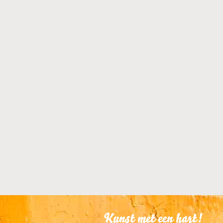
KUNSTUITLEEN
Dit kunstwerk is te
KUNST KOPEN
Dit kunstwerk is t
Kunst met een hart!