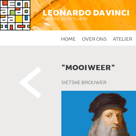
LEONARDO DA VINCI
GALERIE EN ATELIERS
HOME
OVER ONS
ATELIER
"MOOI WEER"
 DIT KUNSTWERK
SIETSKE BROUWER