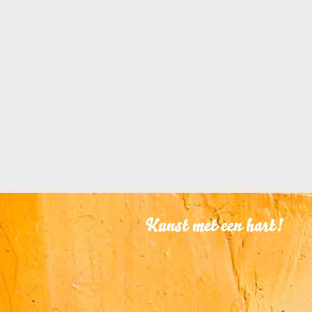
KUNSTUITLEEN
Dit kunstwerk is te
KUNST KOPEN
Dit kunstwerk is t
Kunst met een hart!