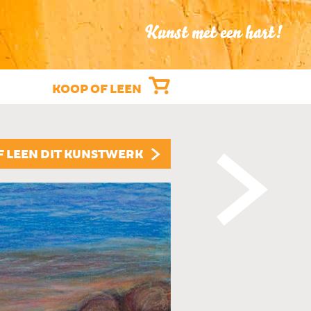
Kunst met een hart!
KOOP OF LEEN
"ZON OPKOMS
F LEEN DIT KUNSTWERK
CEES VISSER