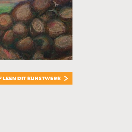
TECHNIEK
Pastel
STIJL
Abstract
ONDERWERP
F LEEN DIT KUNSTWERK
Natuur
FORMAAT
40 x 30 cm
PRIJS
€ 50,00