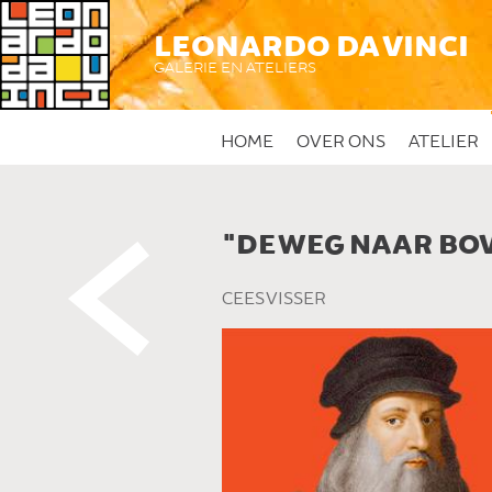
LEONARDO DA VINCI
GALERIE EN ATELIERS
HOME
OVER ONS
ATELIER
"DE WEG NAAR BO
 DIT KUNSTWERK
CEES VISSER