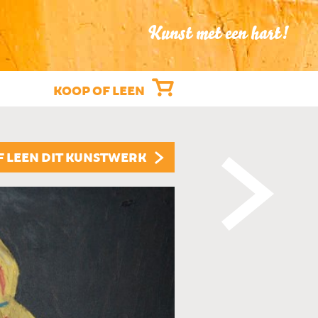
Kunst met een hart!
KOOP OF LEEN
"BLOEM"
F LEEN DIT KUNSTWERK
ROEL HEIJMANS