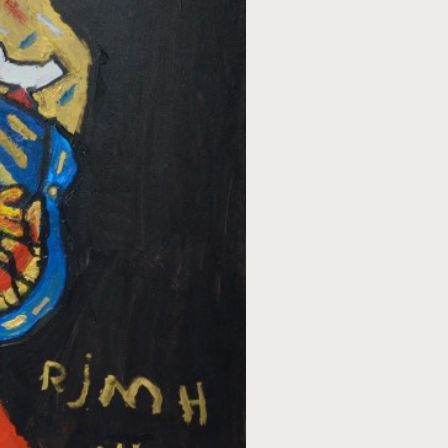
TECHNIEK
Acryl
STIJL
Figuratief
ONDERWERP
Natuur
FORMAAT
40 x 50 cm
PRIJS
€ 125,00