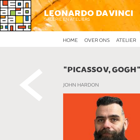
LEONARDO DA VINCI
GALERIE EN ATELIERS
HOME
OVER ONS
ATELIER
"PICASSO V, GOGH
 DIT KUNSTWERK
JOHN HARDON