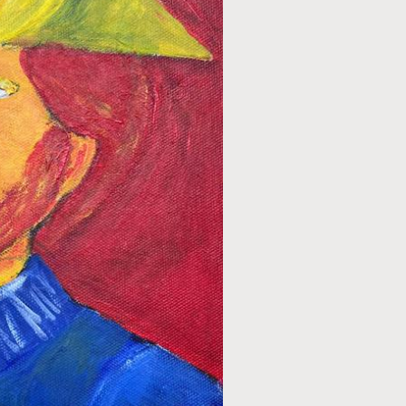
TECHNIEK
Acryl
STIJL
Figuratief
ONDERWERP
Mensen
FORMAAT
30 x 30 cm
PRIJS