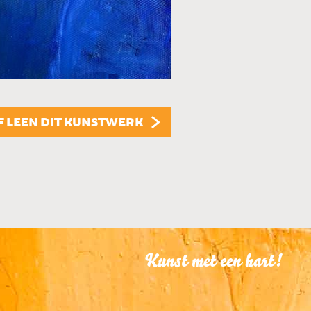
€ 150,00
KUNSTUITLEEN
Dit kunstwerk is te
KUNST KOPEN
Dit kunstwerk is t
F LEEN DIT KUNSTWERK
Kunst met een hart!