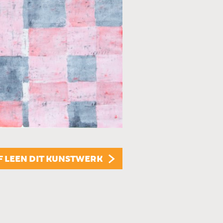
TECHNIEK
Acryl
STIJL
Abstract
ONDERWERP
Overig
F LEEN DIT KUNSTWERK
FORMAAT
100 x 80 cm
PRIJS
€ 175,00