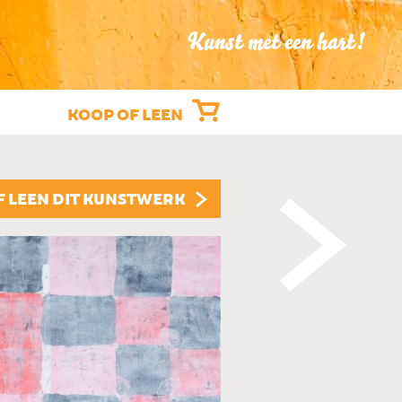
Kunst met een hart!
KOOP OF LEEN
"DRAKEN"
F LEEN DIT KUNSTWERK
ROEL DE KLEINE †