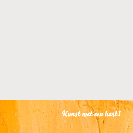
KUNSTUITLEEN
Dit kunstwerk is te
KUNST KOPEN
Dit kunstwerk is t
Kunst met een hart!