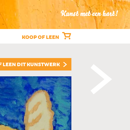
Kunst met een hart!
KOOP OF LEEN
"MAMA"
F LEEN DIT KUNSTWERK
ARYAN SHARAFATI