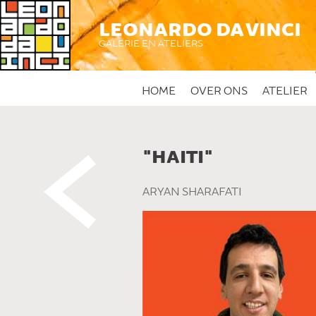
LEONARDO DA VINCI
GALERIE EN ATELIERS
HOME
OVER ONS
ATELIER
"HAITI"
 DIT KUNSTWERK
ARYAN SHARAFATI