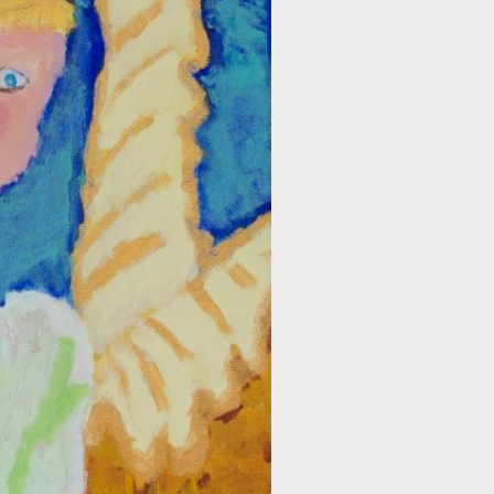
TECHNIEK
Acryl
STIJL
Figuratief
ONDERWERP
Mensen
FORMAAT
60 x 80 cm
PRIJS
€ 150,00