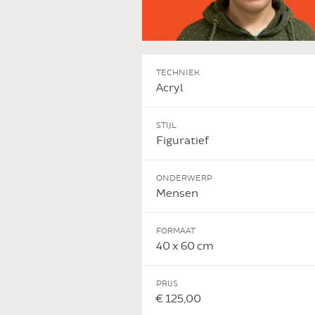
TECHNIEK
Acryl
STIJL
Figuratief
ONDERWERP
Mensen
 DIT KUNSTWERK
FORMAAT
40 x 60 cm
PRIJS
€ 125,00