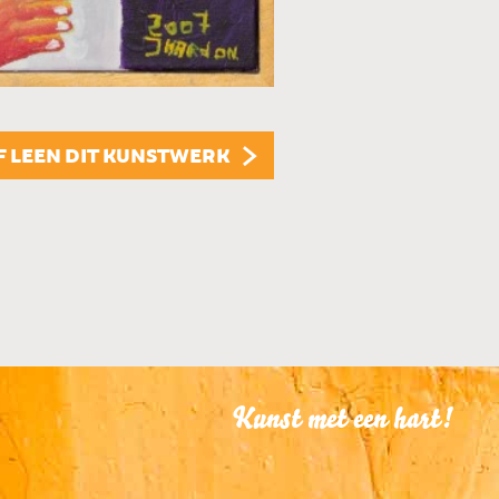
KUNSTUITLEEN
Dit kunstwerk is te
KUNST KOPEN
Dit kunstwerk is t
F LEEN DIT KUNSTWERK
Kunst met een hart!