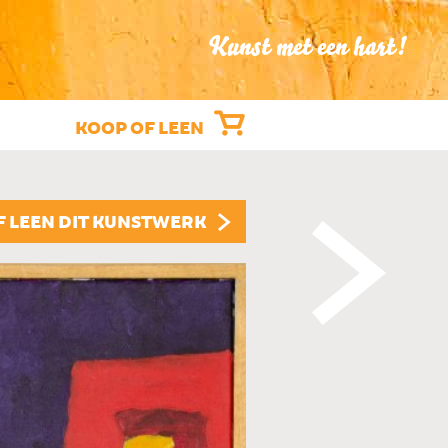
Kunst met een hart!
KOOP OF LEEN
"MOZART"
F LEEN DIT KUNSTWERK
JOHN HARDON