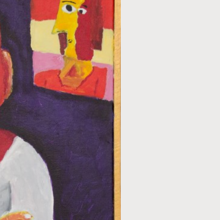
TECHNIEK
Acryl
STIJL
Figuratief
ONDERWERP
Mensen
FORMAAT
40 x 50 cm
PRIJS
€ 280,00