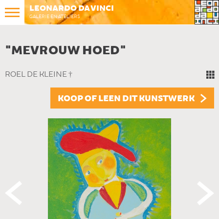
LEONARDO DA VINCI
GALERIE EN ATELIERS
"MEVROUW HOED"
ROEL DE KLEINE †
KOOP OF LEEN DIT KUNSTWERK