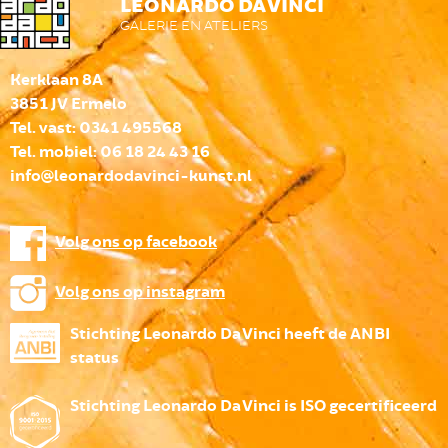
LEONARDO DA VINCI
GALERIE EN ATELIERS
Kerklaan 8A
3851 JV Ermelo
Tel. vast: 0341 495568
Tel. mobiel: 06 18 24 43 16
info@leonardodavinci-kunst.nl
Volg ons op facebook
Volg ons op instagram
Stichting Leonardo Da Vinci heeft de ANBI
status
Stichting Leonardo Da Vinci is ISO gecertificeerd