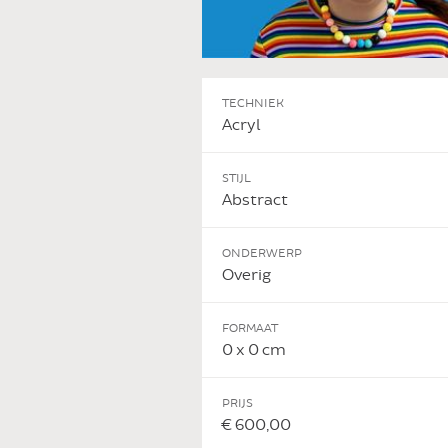
TECHNIEK
Acryl
STIJL
Abstract
ONDERWERP
Overig
FORMAAT
0 x 0 cm
 DIT KUNSTWERK
PRIJS
€ 600,00