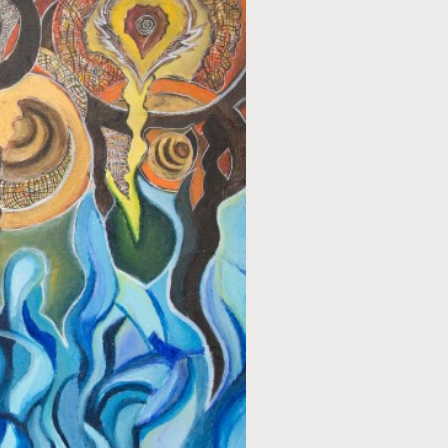
TECHNIEK
Acryl
STIJL
Abstract
ONDERWERP
Overig
FORMAAT
120 x 100 cm
PRIJS
€ 600,00