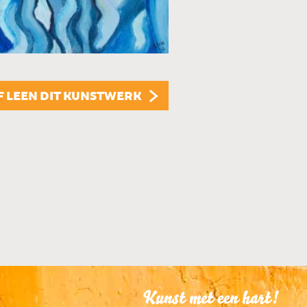
KUNSTUITLEEN
Dit kunstwerk is te
KUNST KOPEN
Dit kunstwerk is t
F LEEN DIT KUNSTWERK
Kunst met een hart!