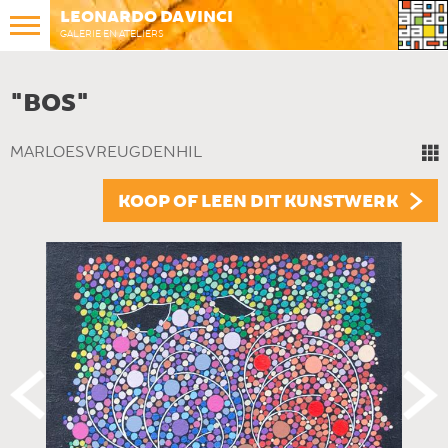
LEONARDO DA VINCI
GALERIE EN ATELIERS
"BOS"
MARLOES VREUGDENHIL
KOOP OF LEEN DIT KUNSTWERK