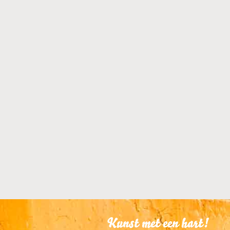
KUNSTUITLEEN
Dit kunstwerk is te
KUNST KOPEN
Dit kunstwerk is t
Kunst met een hart!