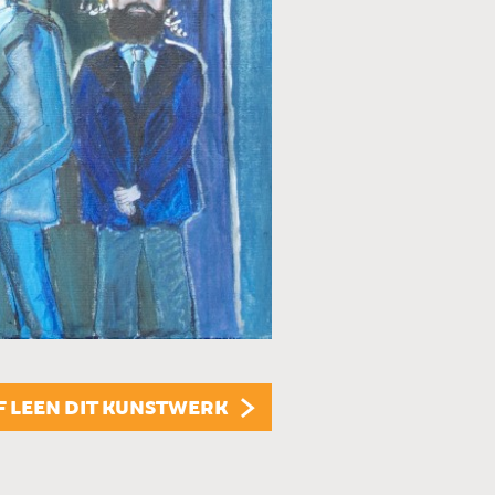
TECHNIEK
Mixed media
STIJL
Figuratief
ONDERWERP
Mensen
FORMAAT
120 x 70 cm
F LEEN DIT KUNSTWERK
PRIJS
€ 400,00