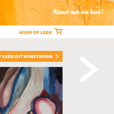
Kunst met een hart!
KOOP OF LEEN
"MASKERS"
F LEEN DIT KUNSTWERK
IRMA LESAGE †