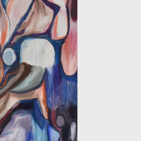
TECHNIEK
Acryl
STIJL
Figuratief
ONDERWERP
Mensen
FORMAAT
100 x 80 cm
PRIJS
€ 350,00