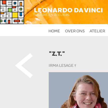
LEONARDO DA VINCI
GALERIE EN ATELIERS
HOME
OVER ONS
ATELIER
"Z.T."
 DIT KUNSTWERK
IRMA LESAGE †