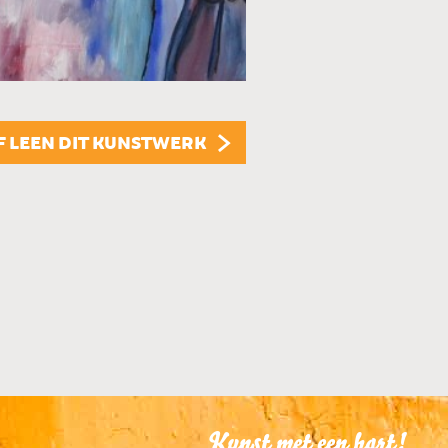
KUNSTUITLEEN
Dit kunstwerk is te
KUNST KOPEN
Dit kunstwerk is t
F LEEN DIT KUNSTWERK
Kunst met een hart!