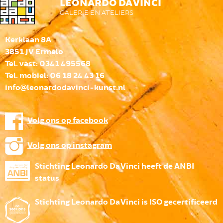
LEONARDO DA VINCI
GALERIE EN ATELIERS
Kerklaan 8A
3851 JV Ermelo
Tel. vast: 0341 495568
Tel. mobiel: 06 18 24 43 16
info@leonardodavinci-kunst.nl
Volg ons op facebook
Volg ons op instagram
Stichting Leonardo Da Vinci heeft de ANBI
status
Stichting Leonardo Da Vinci is ISO gecertificeerd