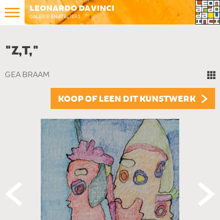
LEONARDO DA VINCI
GALERIE EN ATELIERS
"Z,T,"
GEA BRAAM
KOOP OF LEEN DIT KUNSTWERK