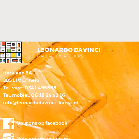
LEONARDO DA VINCI
GALERIE EN ATELIERS
Kerklaan 8A
3851 JV Ermelo
Tel. vast: 0341 495568
Tel. mobiel: 06 18 24 43 16
info@leonardodavinci-kunst.nl
Volg ons op facebook
Volg ons op instagram