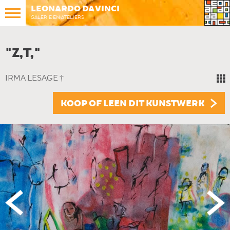
LEONARDO DA VINCI
GALERIE EN ATELIERS
"Z,T,"
IRMA LESAGE †
KOOP OF LEEN DIT KUNSTWERK