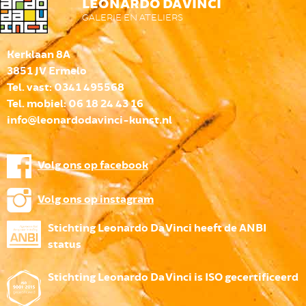
LEONARDO DA VINCI
GALERIE EN ATELIERS
Kerklaan 8A
3851 JV Ermelo
Tel. vast: 0341 495568
Tel. mobiel: 06 18 24 43 16
info@leonardodavinci-kunst.nl
Volg ons op facebook
Volg ons op instagram
Stichting Leonardo Da Vinci heeft de ANBI
status
Stichting Leonardo Da Vinci is ISO gecertificeerd