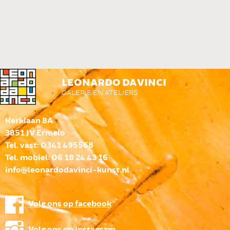
LEONARDO DA VINCI
GALERIE EN ATELIERS
Kerklaan 8A
3851 JV Ermelo
Tel. vast: 0341 495568
Tel. mobiel: 06 18 24 43 16
info@leonardodavinci-kunst.nl
Volg ons op facebook
Volg ons op instagram