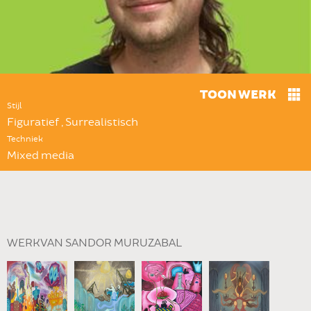
TOON WERK
Stijl
Figuratief , Surrealistisch
Techniek
Mixed media
WERK VAN SANDOR MURUZABAL