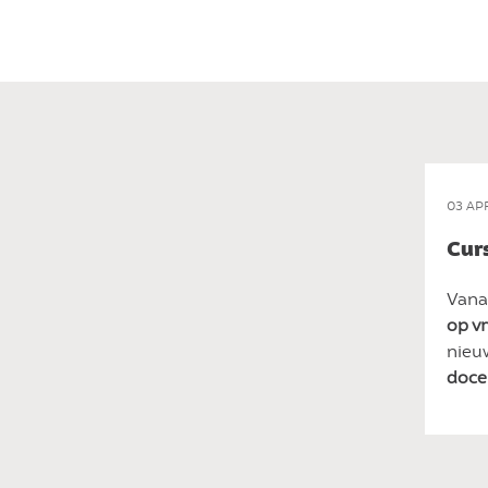
03 AP
Cur
Vana
op vr
nieu
doce