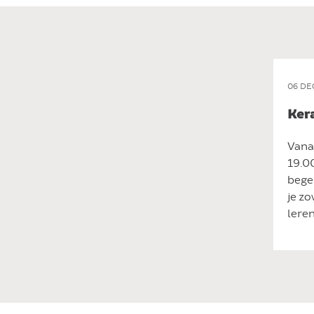
06 DE
Ker
Vana
19.00
bege
je z
leren