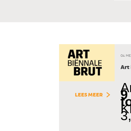
04 ME
Art
A
9
LEES MEER
t
K
3