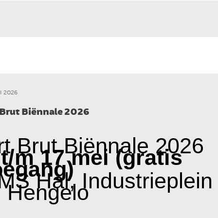
I 2026
 Brut Biënnale 2026
rt Brut Biënnale 2026
 t/m 17 mei (gratis
oegang)
MS Hal, Industrieplein
, Hengelo