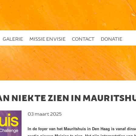
GALERIE
MISSIE EN VISIE
CONTACT
DONATIE
N NIEK TE ZIEN IN MAURITSH
03 maart 2025
In de foyer van het Mauritshuis in Den Haag is vanaf dins
zestig nieuwe Meisjes te zien. Het zijn interpretaties va