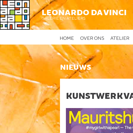
LEONARDO DA VINCI
GALERIE EN ATELIERS
HOME
OVER ONS
ATELIER
NIEUWS
KUNSTWERK VA