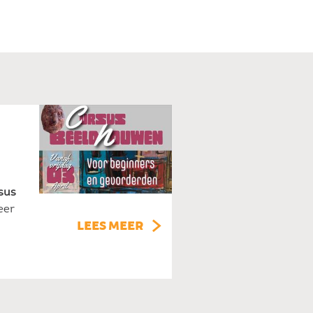
sus
eer
LEES MEER