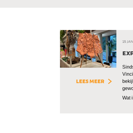
15 JA
EXP
Sind
Vinci
LEES MEER
bekij
gewoo
Wat i