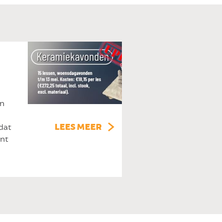
an
LEES MEER
dat
unt