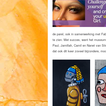
de parel, ook in samenwerking met Fab
te zien. Met succes, want het museum o
Paul, Jamillah, Camil en Nanet van St
dat ook dit keer zoveel bijzondere, mo