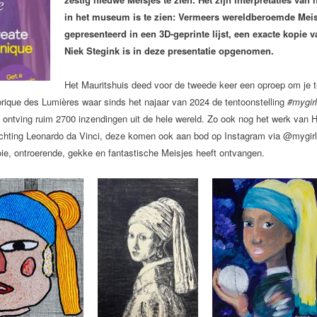
in het museum is te zien: Vermeers wereldberoemde Meis
gepresenteerd in een 3D-geprinte lijst, een exacte kopie 
Niek Stegink is in deze presentatie opgenomen.
Het Mauritshuis deed voor de tweede keer een oproep om je te
rique des Lumières waar sinds het najaar van 2024 de tentoonstelling
#mygirl
ntving ruim 2700 inzendingen uit de hele wereld. Zo ook nog het werk van Hi
ichting Leonardo da Vinci, deze komen ook aan bod op Instagram via @mygirlw
oie, ontroerende, gekke en fantastische Meisjes heeft ontvangen.