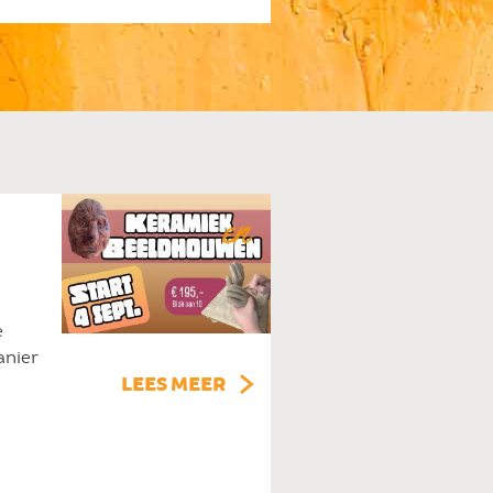
e
anier
LEES MEER