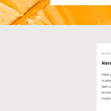
14 JUL
Ker
Heb j
make
aan 
ervar
expe