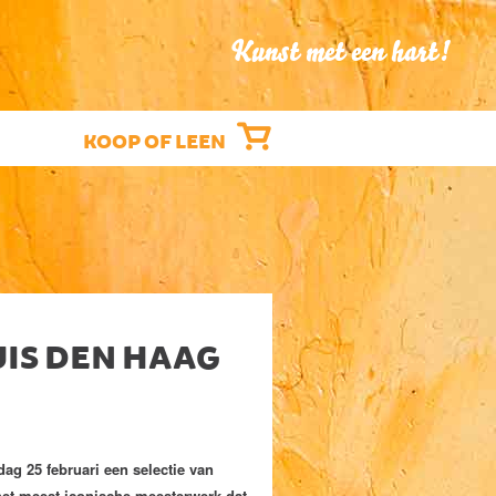
Kunst met een hart!
KOOP OF LEEN
UIS DEN HAAG
dag 25 februari een selectie van
n het meest iconische meesterwerk dat