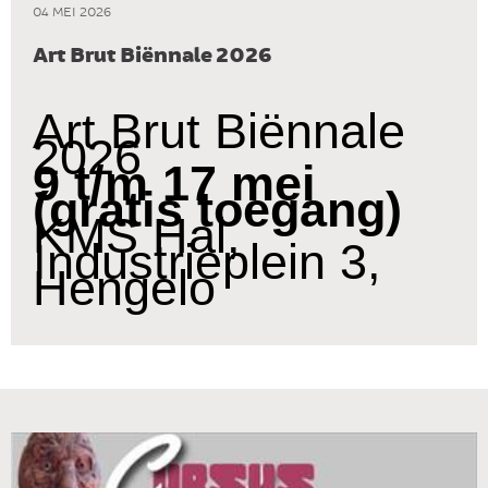
04 MEI 2026
Art Brut Biënnale 2026
Art Brut Biënnale
2026
9 t/m 17 mei
(gratis toegang)
KMS Hal,
Industrieplein 3,
Hengelo