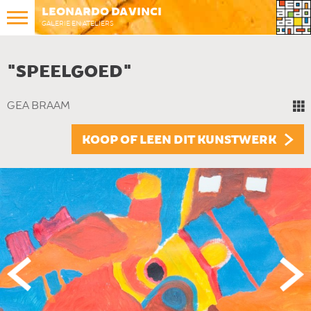
LEONARDO DA VINCI
GALERIE EN ATELIERS
"SPEELGOED"
GEA BRAAM
KOOP OF LEEN DIT KUNSTWERK